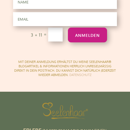
=
3 + 11
ANMELDEN
MIT DEINER ANMELDUNG ERHÄLTST DU MEINE SEELENHAAR®
BLOGARTIKEL & INFORMATIONEN
HERRLICH UNREGELMÄSSIG
DIREKT IN DEIN POSTFACH. DU KANNST DICH NATÜRLICH JEDERZEIT
WIEDER ABMELDEN.
DATENSCHUTZ