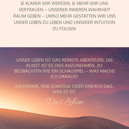
JE KLARER WIR WERDEN, JE MEHR WIR UNS
VERTRAUEN – UNSERER INNEREN WAHRHEIT
RAUM GEBEN – UMSO MEHR GESTATTEN WIR UNS
UNSER LEBEN ZU LEBEN UND UNSERER INTUITION
ZU FOLGEN.
UNSER LEBEN IST DAS REINSTE ABENTEUER, DIE
KUNST IST ES DIES ANZUNEHMEN, ZU
BEOBACHTEN WIE EIN SCHAUSPIEL – WAS MACHE
ICH DARAUS?
EIN DRAMA, EINE KOMÖDIE ODER EINFACH DAS,
WAS ES IST:
Das Leben