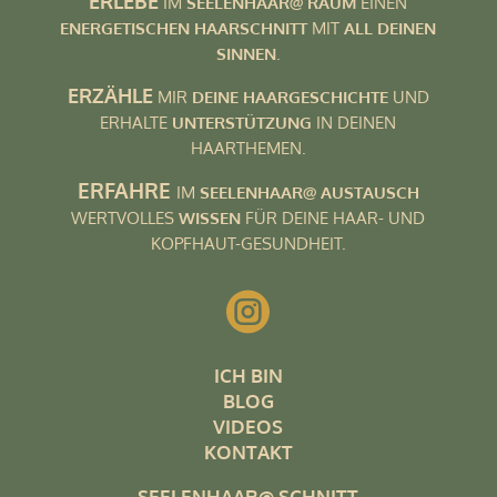
ERLEBE
IM
SEELENHAAR@ RAUM
EINEN
ENERGETISCHEN HAARSCHNITT
MIT
ALL DEINEN
SINNEN
.
ERZÄHLE
MIR
DEINE HAARGESCHICHTE
UND
ERHALTE
UNTERSTÜTZUNG
IN DEINEN
HAARTHEMEN.
ERFAHRE
IM
SEELENHAAR@ AUSTAUSCH
WERTVOLLES
WISSEN
FÜR DEINE HAAR- UND
KOPFHAUT-GESUNDHEIT.

ICH BIN
BLOG
VIDEOS
KONTAKT
SEELENHAAR@ SCHNITT